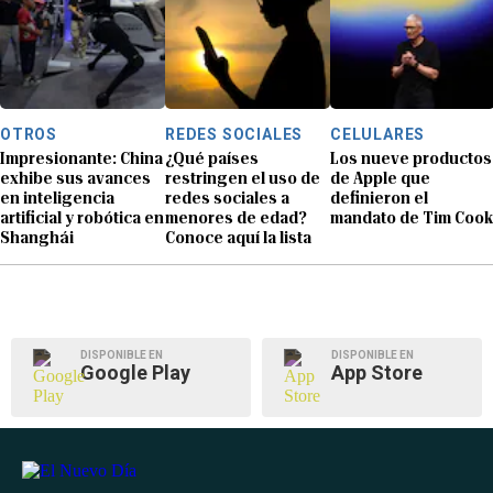
OTROS
REDES SOCIALES
CELULARES
Impresionante: China
¿Qué países
Los nueve productos
exhibe sus avances
restringen el uso de
de Apple que
en inteligencia
redes sociales a
definieron el
artificial y robótica en
menores de edad?
mandato de Tim Cook
Shanghái
Conoce aquí la lista
DISPONIBLE EN
DISPONIBLE EN
Google Play
App Store