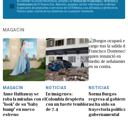
Al someter tu correo electrónico, aceptas la
Política de Privacidad
y
Términos y
Condiciones
de El Nuevo Día. Además, aceptas recibir información u ofertas
especiales de productos o servicios de GFR Media, sus afiliadas o de terceros.
Podrás optar salirte de los boletines en cualquier momento.
MAGACÍN
MAGACÍN
NOTICIAS
NOTICIAS
Anne Hathaway se
En imágenes:
Norma Burgos
roba la miradas con el
Colombia despierta
regresa al gobierno
"look" de su "baby
con un fuerte temblor
así ha sido su
bump" en nuevo
de 7.4
trayectoria política 
estreno
gubernamental