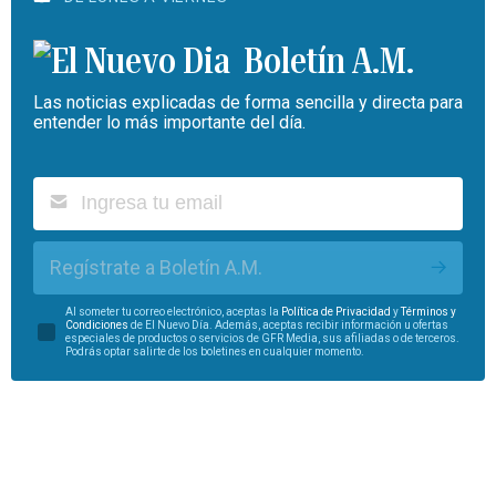
Boletín A.M.
Las noticias explicadas de forma sencilla y directa para
entender lo más importante del día.
Regístrate a Boletín A.M.
Al someter tu correo electrónico, aceptas la
Política de Privacidad
y
Términos y
Condiciones
de El Nuevo Día. Además, aceptas recibir información u ofertas
especiales de productos o servicios de GFR Media, sus afiliadas o de terceros.
Podrás optar salirte de los boletines en cualquier momento.