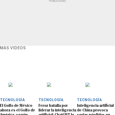
PUBLICIDAD
MÁS VIDEOS
TECNOLOGÍA
TECNOLOGÍA
TECNOLOGÍA
El Golfo de México
Feroz batalla por
Inteligencia artificial
ahora es el Golfo de
liderar la inteligencia
de China provoca
América, según
artificial: ChatGPT le
serias pérdidas en