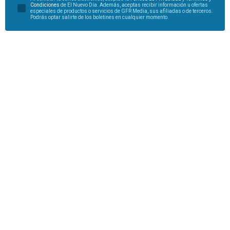
Condiciones
de El Nuevo Día. Además, aceptas recibir información u ofertas
especiales de productos o servicios de GFR Media, sus afiliadas o de terceros.
Podrás optar salirte de los boletines en cualquier momento.