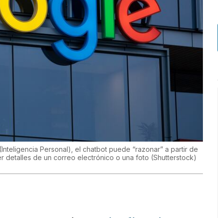
Inteligencia Personal), el chatbot puede “razonar” a partir de
er detalles de un correo electrónico o una foto
(
Shutterstock
)