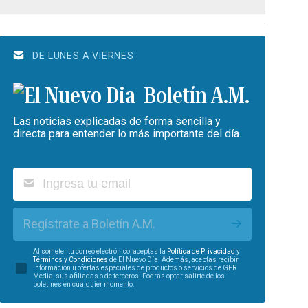
DE LUNES A VIERNES
Boletín A.M.
Las noticias explicadas de forma sencilla y
directa para entender lo más importante del día.
Regístrate a Boletín A.M.
Al someter tu correo electrónico, aceptas la
Política de Privacidad
y
Términos y Condiciones
de El Nuevo Día. Además, aceptas recibir
información u ofertas especiales de productos o servicios de GFR
Media, sus afiliadas o de terceros. Podrás optar salirte de los
boletines en cualquier momento.