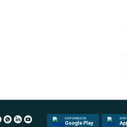
DISPONIBLE EN
DISP
Google Play
Ap