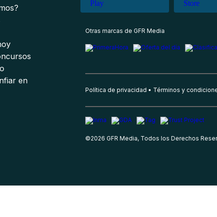
omos?
s
Otras marcas de GFR Media
 hoy
oncursos
io
nfiar en
Política de privacidad
Términos y condicion
©
2026
GFR Media, Todos los Derechos Rese