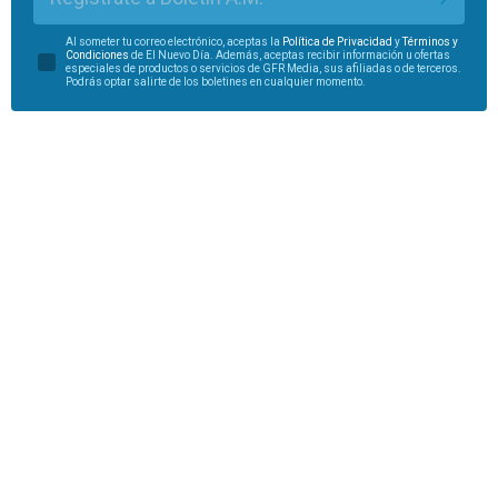
Al someter tu correo electrónico, aceptas la
Política de Privacidad
y
Términos y
Condiciones
de El Nuevo Día. Además, aceptas recibir información u ofertas
especiales de productos o servicios de GFR Media, sus afiliadas o de terceros.
Podrás optar salirte de los boletines en cualquier momento.