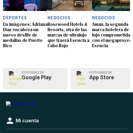
DEPORTES
NEGOCIOS
NEGOCIOS
En imágenes: Adriana
Rosewood Hotels &
Aman, la segunda
Díaz encabeza un
Resorts, otra de las
marca hotelera de
nuevo desfile de
marcas de ultralujo
lujo comprometida
medallas de Puerto
que traerá Esencia a
con el megaproyec
Rico
Cabo Rojo
Esencia
DISPONIBLE EN
DISPONIBLE EN
Google Play
App Store
Mi cuenta