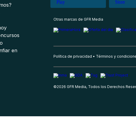
omos?
s
Otras marcas de GFR Media
 hoy
oncursos
io
nfiar en
Política de privacidad
Términos y condicion
©
2026
GFR Media, Todos los Derechos Rese