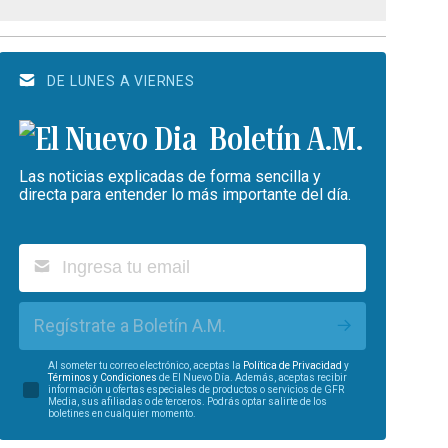
DE LUNES A VIERNES
Boletín A.M.
Las noticias explicadas de forma sencilla y
directa para entender lo más importante del día.
Regístrate a Boletín A.M.
Al someter tu correo electrónico, aceptas la
Política de Privacidad
y
Términos y Condiciones
de El Nuevo Día. Además, aceptas recibir
información u ofertas especiales de productos o servicios de GFR
Media, sus afiliadas o de terceros. Podrás optar salirte de los
boletines en cualquier momento.