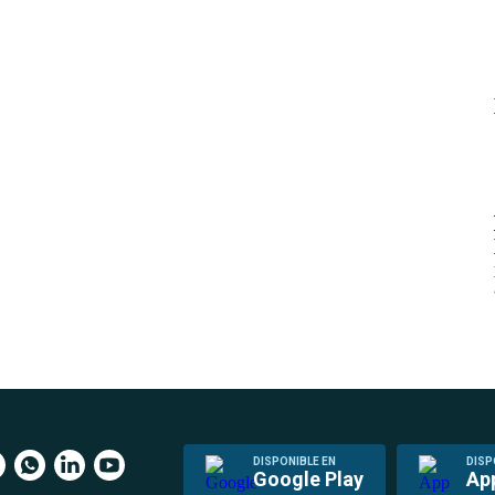
DISPONIBLE EN
DISP
Google Play
Ap