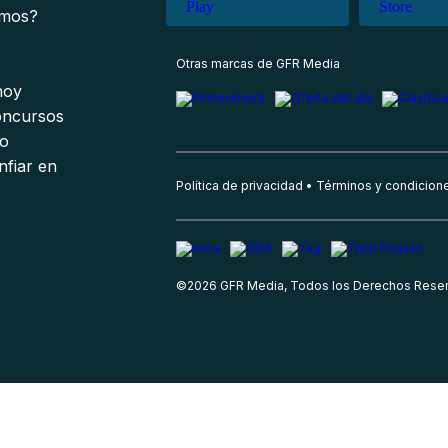
omos?
s
Otras marcas de GFR Media
 hoy
oncursos
io
nfiar en
Política de privacidad
Términos y condicion
©
2026
GFR Media, Todos los Derechos Rese