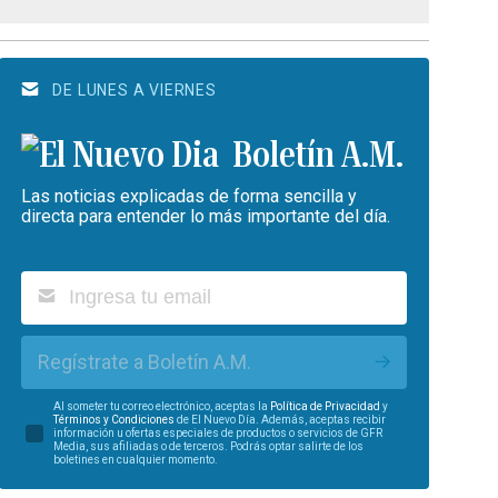
DE LUNES A VIERNES
Boletín A.M.
Las noticias explicadas de forma sencilla y
directa para entender lo más importante del día.
Regístrate a Boletín A.M.
Al someter tu correo electrónico, aceptas la
Política de Privacidad
y
Términos y Condiciones
de El Nuevo Día. Además, aceptas recibir
información u ofertas especiales de productos o servicios de GFR
Media, sus afiliadas o de terceros. Podrás optar salirte de los
boletines en cualquier momento.