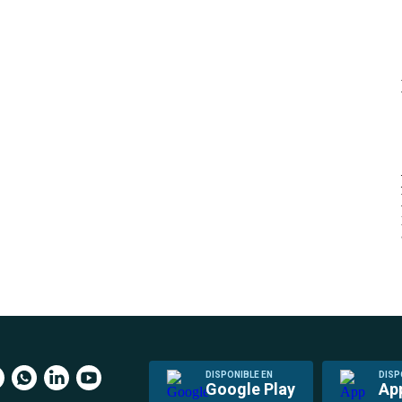
DISPONIBLE EN
DISP
Google Play
Ap