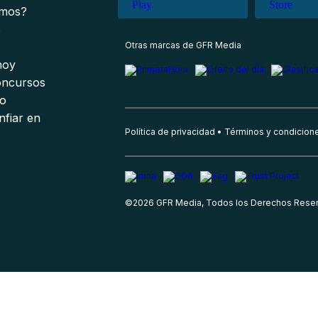
omos?
s
Otras marcas de GFR Media
 hoy
oncursos
io
nfiar en
Política de privacidad
Términos y condicion
©
2026
GFR Media, Todos los Derechos Rese