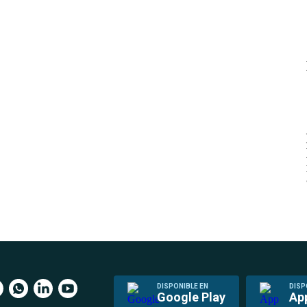
DISPONIBLE EN
DISP
Google Play
Ap