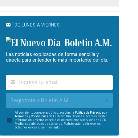
DE LUNES A VIERNES
Boletín A.M.
Las noticias explicadas de forma sencilla y
directa para entender lo más importante del día.
Regístrate a Boletín A.M.
Al someter tu correo electrónico, aceptas la
Política de Privacidad
y
Términos y Condiciones
de El Nuevo Día. Además, aceptas recibir
información u ofertas especiales de productos o servicios de GFR
Media, sus afiliadas o de terceros. Podrás optar salirte de los
boletines en cualquier momento.