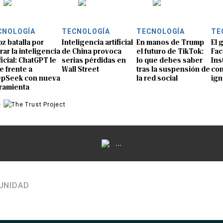
CNOLOGÍA
TECNOLOGÍA
TECNOLOGÍA
TE
oz batalla por
Inteligencia artificial
En manos de Trump
El 
rar la inteligencia
de China provoca
el futuro de TikTok:
Fac
ficial: ChatGPT le
serias pérdidas en
lo que debes saber
Ins
e frente a
Wall Street
tras la suspensión de
con
pSeek con nueva
la red social
ign
ramienta
e
...
UNIDAD