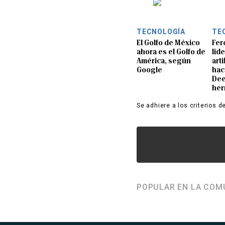
TECNOLOGÍA
TE
El Golfo de México
Fer
ahora es el Golfo de
lide
América, según
arti
Google
hac
Dee
her
Se adhiere a los criterios d
POPULAR EN LA COM