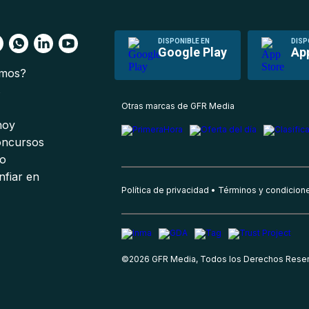
DISPONIBLE EN
DISP
Google Play
Ap
omos?
s
Otras marcas de GFR Media
 hoy
oncursos
io
nfiar en
Política de privacidad
Términos y condicion
©
2026
GFR Media, Todos los Derechos Rese