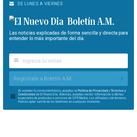
DE LUNES A VIERNES
Boletín A.M.
Las noticias explicadas de forma sencilla y directa para
entender lo más importante del día.
Regístrate a Boletín A.M.
Al someter tu correo electrónico, aceptas la
Política de Privacidad
y
Términos y
Condiciones
de El Nuevo Día. Además, aceptas recibir información u ofertas
especiales de productos o servicios de GFR Media, sus afiliadas o de terceros.
Podrás optar salirte de los boletines en cualquier momento.