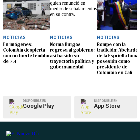
NOTICIAS
NOTICIAS
NOTICIAS
En imágenes:
Norma Burgos
Rompe con la
Colombia despierta
regresa al gobierno:
tradición: Abelardo
con un fuerte temblor
así ha sido su
de la Espriella toma
de 7.4
trayectoria política y
posesión como
gubernamental
presidente de
Colombia en Cali
DISPONIBLE EN
DISPONIBLE EN
Google Play
App Store