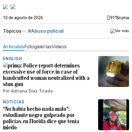
10 de agosto de 2026
91°
Bruma
Tópicos
#Abuso policial
Artículos
Fotogalerías
Vídeos
ENGLISH
Police report determines
excessive use of force in case of
handcuffed woman neutralized with a
stun gun
Por
Adriana Díaz Tirado
NOTICIAS
“No había hecho nada malo”:
estudiante negro golpeado por
policías en Florida dice que tenía
miedo