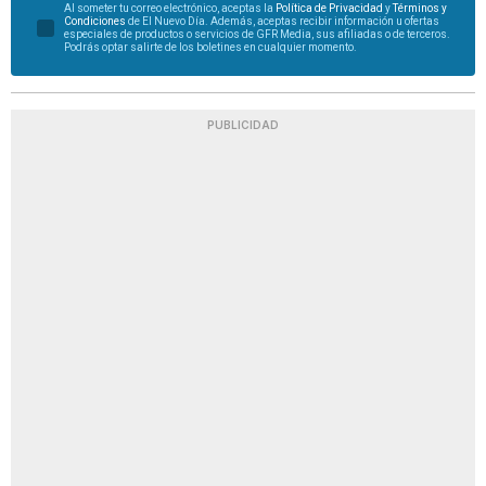
Al someter tu correo electrónico, aceptas la
Política de Privacidad
y
Términos y
Condiciones
de El Nuevo Día. Además, aceptas recibir información u ofertas
especiales de productos o servicios de GFR Media, sus afiliadas o de terceros.
Podrás optar salirte de los boletines en cualquier momento.
PUBLICIDAD