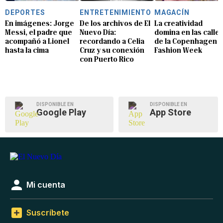
DEPORTES
ENTRETENIMIENTO
MAGACÍN
En imágenes: Jorge
De los archivos de El
La creatividad
Messi, el padre que
Nuevo Día:
domina en las calle
acompañó a Lionel
recordando a Celia
de la Copenhagen
hasta la cima
Cruz y su conexión
Fashion Week
con Puerto Rico
DISPONIBLE EN
DISPONIBLE EN
Google Play
App Store
Mi cuenta
Suscríbete