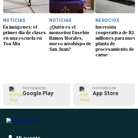
NOTICIAS
NOTICIAS
NEGOCIOS
En imágenes: el
¿Quién es el
Inversión
primer día de clases
monseñor Eusebio
cooperativa de $2.8
en una escuela en
Ramos Morales,
millones para nuev
Toa Alta
nuevo arzobispo de
planta de
San Juan?
procesamiento de
carne
DISPONIBLE EN
DISPONIBLE EN
Google Play
App Store