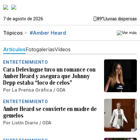
7 de agosto de 2026
89°
Lluvias dispersas
Tópicos
#Amber Heard
Artículos
Fotogalerías
Vídeos
ENTRETENIMIENTO
Cara Delevingne tuvo un romance con
Amber Heard y asegura que Johnny
Depp estaba “loco de celos”
Por
La Prensa Gráfica / GDA
ENTRETENIMIENTO
Amber Heard se convierte en madre de
gemelos
Por
Listín Diario / GDA