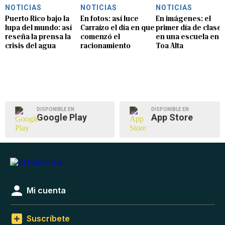
NOTICIAS
NOTICIAS
NOTICIAS
Puerto Rico bajo la
En fotos: así luce
En imágenes: el
lupa del mundo: así
Carraízo el día en que
primer día de clase
reseña la prensa la
comenzó el
en una escuela en
crisis del agua
racionamiento
Toa Alta
DISPONIBLE EN
DISPONIBLE EN
Google Play
App Store
Mi cuenta
Suscríbete