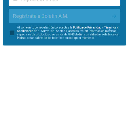
Regístrate a Boletín A.M.
Al someter tu correo electrónico, aceptas la
Política de Privacidad
y
Términos y
Condiciones
de El Nuevo Día. Además, aceptas recibir información u ofertas
especiales de productos o servicios de GFR Media, sus afiliadas o de terceros.
Podrás optar salirte de los boletines en cualquier momento.