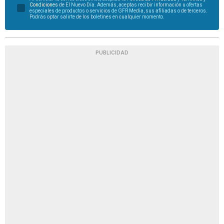
Condiciones
de El Nuevo Día. Además, aceptas recibir información u ofertas
especiales de productos o servicios de GFR Media, sus afiliadas o de terceros.
Podrás optar salirte de los boletines en cualquier momento.
PUBLICIDAD