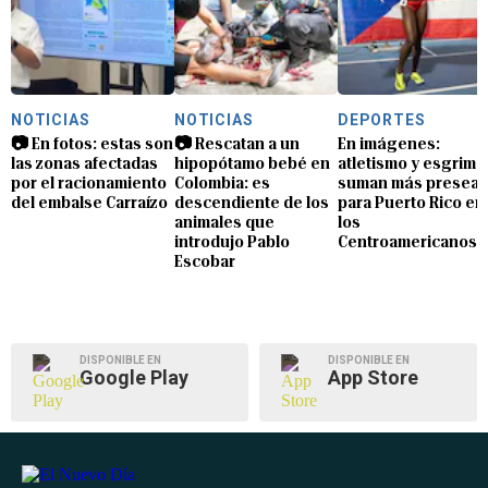
NOTICIAS
NOTICIAS
DEPORTES
📷 En fotos: estas son
📷 Rescatan a un
En imágenes:
las zonas afectadas
hipopótamo bebé en
atletismo y esgrima
por el racionamiento
Colombia: es
suman más preseas
del embalse Carraízo
descendiente de los
para Puerto Rico en
animales que
los
introdujo Pablo
Centroamericanos
Escobar
DISPONIBLE EN
DISPONIBLE EN
Google Play
App Store