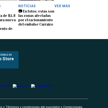
S
NOTICIAS
VER MÁS
📷 En fotos: estas son
a de $2.8
las zonas afectadas
ara nueva
por el racionamiento
del embalse Carraízo
ento de
ONIBLE EN
p Store
es
Términos y condiciones del suscriptor
Correcciones