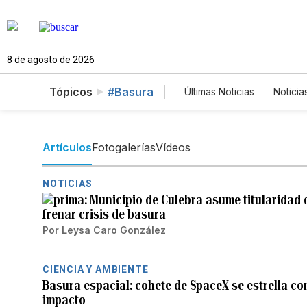
8 de agosto de 2026
Tópicos
#Basura
Últimas Noticias
Noticia
Estados Unidos
Ci
English
Podcasts
Artículos
Fotogalerías
Vídeos
NOTICIAS
Municipio de Culebra asume titularidad 
frenar crisis de basura
Por
Leysa Caro González
CIENCIA Y AMBIENTE
Basura espacial: cohete de SpaceX se estrella con
impacto