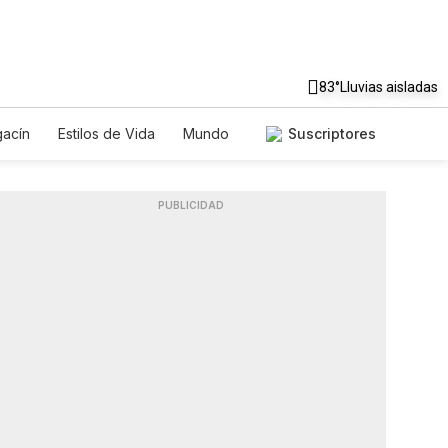
83°
Lluvias aisladas
acín
Estilos de Vida
Mundo
Suscriptores
egos
Lotería
Vídeos
Fotos
PUBLICIDAD