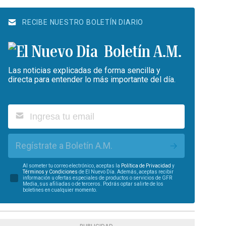
RECIBE NUESTRO BOLETÍN DIARIO
Boletín A.M.
Las noticias explicadas de forma sencilla y
directa para entender lo más importante del día.
Regístrate a Boletín A.M.
Al someter tu correo electrónico, aceptas la
Política de Privacidad
y
Términos y Condiciones
de El Nuevo Día. Además, aceptas recibir
información u ofertas especiales de productos o servicios de GFR
Media, sus afiliadas o de terceros. Podrás optar salirte de los
boletines en cualquier momento.