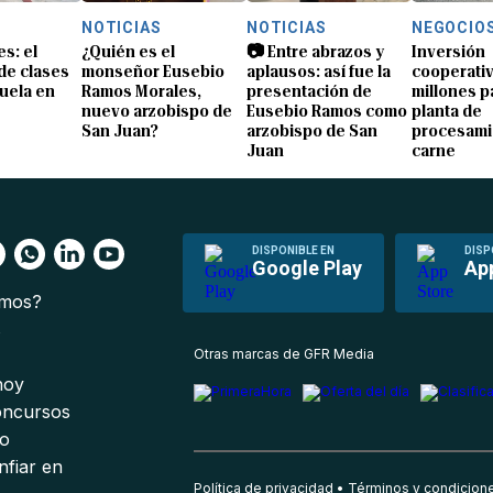
NOTICIAS
NOTICIAS
NEGOCIO
s: el
¿Quién es el
📷 Entre abrazos y
Inversión
 de clases
monseñor Eusebio
aplausos: así fue la
cooperativ
uela en
Ramos Morales,
presentación de
millones p
nuevo arzobispo de
Eusebio Ramos como
planta de
San Juan?
arzobispo de San
procesami
Juan
carne
DISPONIBLE EN
DISP
Google Play
Ap
omos?
s
Otras marcas de GFR Media
 hoy
oncursos
io
nfiar en
Política de privacidad
Términos y condicion