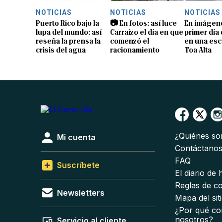
NOTICIAS
NOTICIAS
NOTICIAS
Puerto Rico bajo la
📷 En fotos: así luce
En imágene
lupa del mundo: así
Carraízo el día en que
primer día
reseña la prensa la
comenzó el
en una esc
crisis del agua
racionamiento
Toa Alta
¿Quiénes s
Mi cuenta
Contáctano
FAQ
Suscríbete
El diario de
Reglas de c
Newsletters
Mapa del sit
¿Por qué co
nosotros?
Servicio al cliente