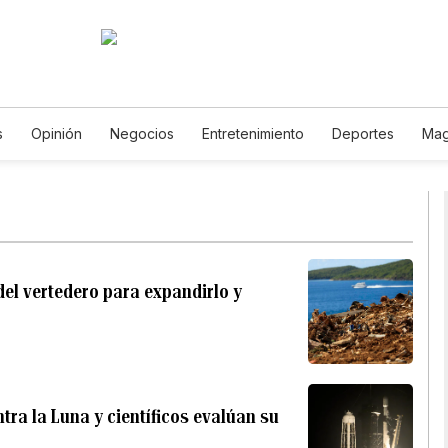
s
Opinión
Negocios
Entretenimiento
Deportes
Mag
encia y Ambiente
Gastronomía
De Viaje
Tecnología
Ju
Horóscopos
Newsletters
Feriados
Especiales
del vertedero para expandirlo y
tra la Luna y científicos evalúan su