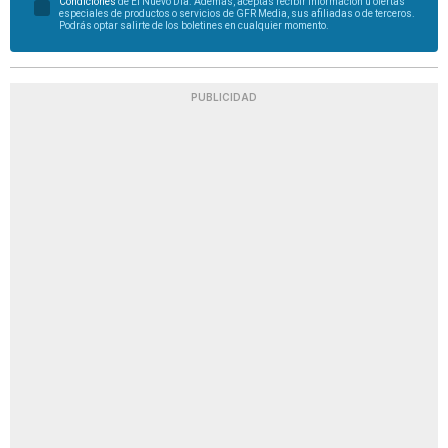
Condiciones
de El Nuevo Día. Además, aceptas recibir información u ofertas
especiales de productos o servicios de GFR Media, sus afiliadas o de terceros.
Podrás optar salirte de los boletines en cualquier momento.
PUBLICIDAD