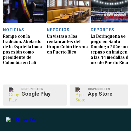
NOTICIAS
NEGOCIOS
DEPORTES
Rompe con la
Un vistazo a los
La Borinqueña se
tradición: Abelardo
restaurantes del
pegó en Santo
de la Espriella toma
Grupo Colón Gerena
Domingo 2026: un
posesión como
en Puerto Rico
repaso en imágene
presidente de
a las 34 medallas de
Colombia en Cali
oro de Puerto Rico
DISPONIBLE EN
DISPONIBLE EN
Google Play
App Store