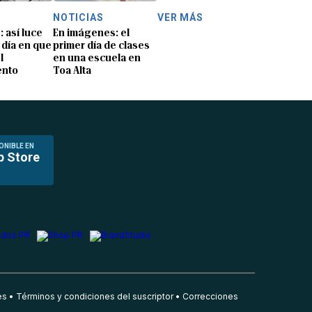
NOTICIAS
VER MÁS
: así luce
En imágenes: el
 día en que
primer día de clases
l
en una escuela en
ento
Toa Alta
ONIBLE EN
p Store
es
Términos y condiciones del suscriptor
Correcciones