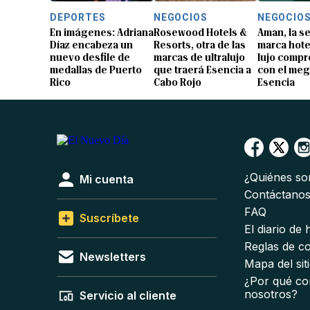
DEPORTES
NEGOCIOS
NEGOCIO
En imágenes: Adriana
Rosewood Hotels &
Aman, la 
Díaz encabeza un
Resorts, otra de las
marca hote
nuevo desfile de
marcas de ultralujo
lujo compr
medallas de Puerto
que traerá Esencia a
con el me
Rico
Cabo Rojo
Esencia
¿Quiénes s
Mi cuenta
Contáctano
FAQ
Suscríbete
El diario de
Reglas de c
Newsletters
Mapa del sit
¿Por qué co
nosotros?
Servicio al cliente