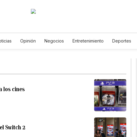
ticias
Opinión
Negocios
Entretenimiento
Deportes
os Unidos
Ciencia y Ambiente
Gastronomía
De Viaje
T
English
Podcasts
Horóscopos
Newsletters
Feriad
a los cines
el Switch 2