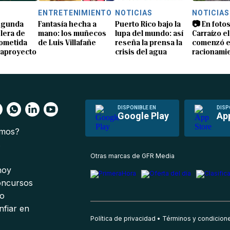
S
ENTRETENIMIENTO
NOTICIAS
NOTICIAS
segunda
Fantasía hecha a
Puerto Rico bajo la
📷 En fotos
lera de
mano: los muñecos
lupa del mundo: así
Carraízo el
ometida
de Luis Villafañe
reseña la prensa la
comenzó e
gaproyecto
crisis del agua
racionami
DISPONIBLE EN
DISP
Google Play
Ap
omos?
s
Otras marcas de GFR Media
 hoy
oncursos
io
nfiar en
Política de privacidad
Términos y condicion