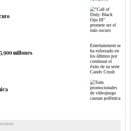
scuro
,900 millones
mica
BLICIDAD