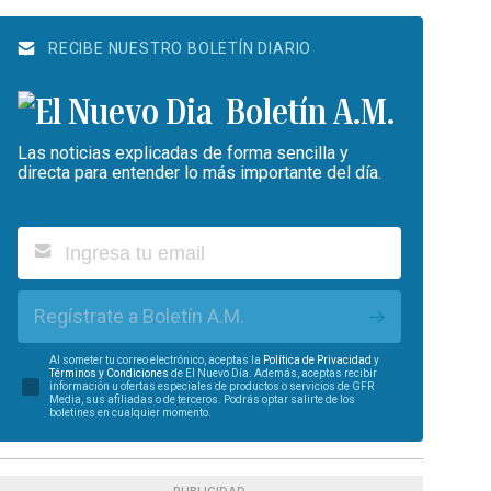
RECIBE NUESTRO BOLETÍN DIARIO
Boletín A.M.
Las noticias explicadas de forma sencilla y
directa para entender lo más importante del día.
Regístrate a Boletín A.M.
Al someter tu correo electrónico, aceptas la
Política de Privacidad
y
Términos y Condiciones
de El Nuevo Día. Además, aceptas recibir
información u ofertas especiales de productos o servicios de GFR
Media, sus afiliadas o de terceros. Podrás optar salirte de los
boletines en cualquier momento.