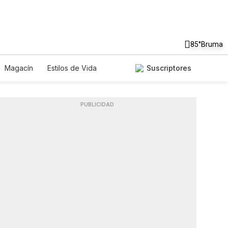
85°
Bruma
Magacín
Estilos de Vida
Suscriptores
ecnología
Juegos
Lotería
os
Especiales
PUBLICIDAD