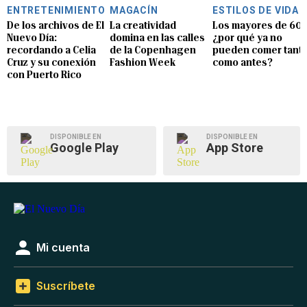
ENTRETENIMIENTO
MAGACÍN
ESTILOS DE VIDA
De los archivos de El
La creatividad
Los mayores de 60:
Nuevo Día:
domina en las calles
¿por qué ya no
recordando a Celia
de la Copenhagen
pueden comer tant
Cruz y su conexión
Fashion Week
como antes?
con Puerto Rico
DISPONIBLE EN
DISPONIBLE EN
Google Play
App Store
Mi cuenta
Suscríbete