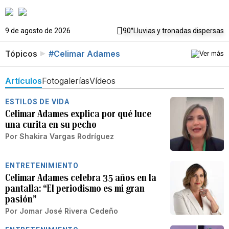
9 de agosto de 2026
90°
Lluvias y tronadas dispersas
Tópicos
#Celimar Adames
Artículos
Fotogalerías
Vídeos
ESTILOS DE VIDA
Celimar Adames explica por qué luce
una curita en su pecho
Por
Shakira Vargas Rodríguez
ENTRETENIMIENTO
Celimar Adames celebra 35 años en la
pantalla: “El periodismo es mi gran
pasión”
Por
Jomar José Rivera Cedeño