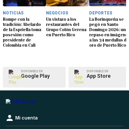
NOTICIAS
NEGOCIOS
DEPORTES
Rompe con la
Un vistazo a los
La Borinqueña se
tradición: Abelardo
restaurantes del
pegó en Santo
de la Espriella toma
Grupo Colón Gerena
Domingo 2026: un
posesión como
en Puerto Rico
repaso en imágene
presidente de
a las 34 medallas de
Colombia en Cali
oro de Puerto Rico
DISPONIBLE EN
DISPONIBLE EN
Google Play
App Store
Mi cuenta