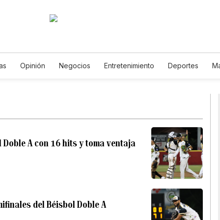
as
Opinión
Negocios
Entretenimiento
Deportes
Ma
iencia y Ambiente
Gastronomía
De Viaje
Tecnología
Podcasts
Horóscopos
Newsletters
Feriados
Especial
 Doble A con 16 hits y toma ventaja
finales del Béisbol Doble A