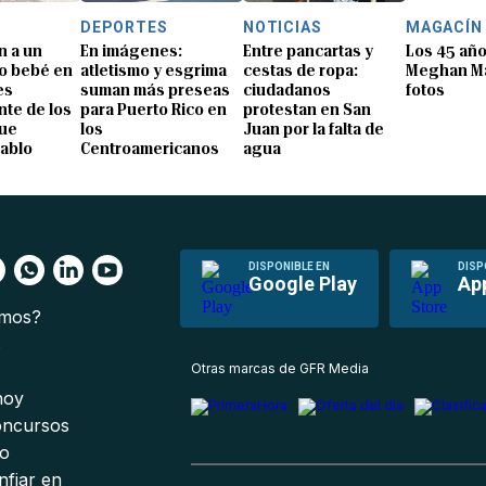
DEPORTES
NOTICIAS
MAGACÍN
n a un
En imágenes:
Entre pancartas y
Los 45 añ
o bebé en
atletismo y esgrima
cestas de ropa:
Meghan Ma
es
suman más preseas
ciudadanos
fotos
te de los
para Puerto Rico en
protestan en San
que
los
Juan por la falta de
Pablo
Centroamericanos
agua
DISPONIBLE EN
DISP
Google Play
Ap
omos?
s
Otras marcas de GFR Media
 hoy
oncursos
io
nfiar en