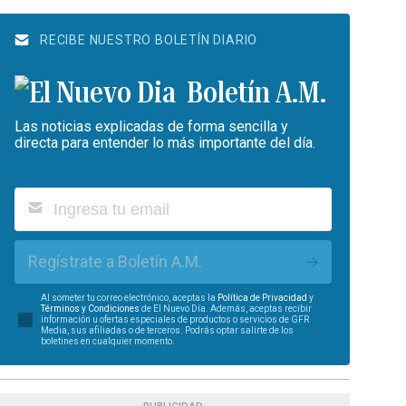
RECIBE NUESTRO BOLETÍN DIARIO
Boletín A.M.
Las noticias explicadas de forma sencilla y
directa para entender lo más importante del día.
Regístrate a Boletín A.M.
Al someter tu correo electrónico, aceptas la
Política de Privacidad
y
Términos y Condiciones
de El Nuevo Día. Además, aceptas recibir
información u ofertas especiales de productos o servicios de GFR
Media, sus afiliadas o de terceros. Podrás optar salirte de los
boletines en cualquier momento.