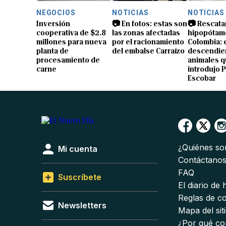
NEGOCIOS
NOTICIAS
NOTICIAS
Inversión
📷 En fotos: estas son
📷 Rescata
cooperativa de $2.8
las zonas afectadas
hipopótam
millones para nueva
por el racionamiento
Colombia: 
planta de
del embalse Carraízo
descendien
procesamiento de
animales 
carne
introdujo 
Escobar
¿Quiénes s
Mi cuenta
Contáctano
FAQ
Suscríbete
El diario de
Reglas de c
Newsletters
Mapa del sit
¿Por qué co