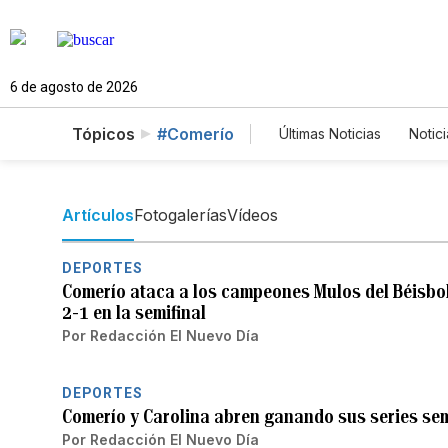
6 de agosto de 2026
Tópicos
#Comerío
Últimas Noticias
Notici
Estados Unidos
C
Fotos
English
Artículos
Fotogalerías
Vídeos
DEPORTES
Comerío ataca a los campeones Mulos del Béisbol
2-1 en la semifinal
Por
Redacción El Nuevo Día
DEPORTES
Comerío y Carolina abren ganando sus series semi
Por
Redacción El Nuevo Día