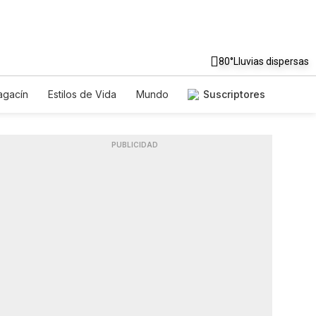
80°
Lluvias dispersas
gacín
Estilos de Vida
Mundo
Suscriptores
Juegos
Lotería
Vídeos
es
PUBLICIDAD