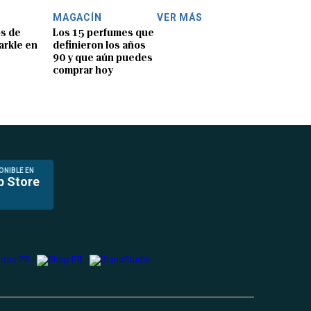
MAGACÍN
VER MÁS
os de
Los 15 perfumes que
rkle en
definieron los años
90 y que aún puedes
comprar hoy
ONIBLE EN
p Store