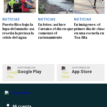
NOTICIAS
NOTICIAS
NOTICIAS
Puerto Rico bajo la
En fotos: así luce
En imágenes: el
lupa del mundo: así
Carraízo el día en que
primer día de clase
reseña la prensa la
comenzó el
en una escuela en
crisis del agua
racionamiento
Toa Alta
DISPONIBLE EN
DISPONIBLE EN
Google Play
App Store
Mi cuenta