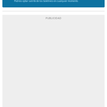
Podrás optar salirte de los boletines en cualquier momento.
PUBLICIDAD