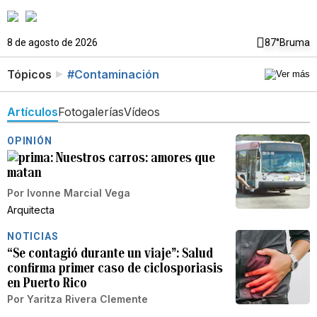
8 de agosto de 2026
87°
Bruma
Tópicos
#Contaminación
Artículos
Fotogalerías
Vídeos
OPINIÓN
Nuestros carros: amores que
matan
Por
Ivonne Marcial Vega
Arquitecta
NOTICIAS
“Se contagió durante un viaje”: Salud
confirma primer caso de ciclosporiasis
en Puerto Rico
Por
Yaritza Rivera Clemente