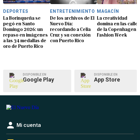
DEPORTES
ENTRETENIMIENTO
MAGACÍN
La Borinqueña se
De los archivos de El
La creatividad
pegó en Santo
Nuevo Día:
domina en las calle
Domingo 2026: un
recordando a Celia
de la Copenhagen
repaso en imágenes
Cruz y su conexión
Fashion Week
a las 34 medallas de
con Puerto Rico
oro de Puerto Rico
DISPONIBLE EN
DISPONIBLE EN
Google Play
App Store
Mi cuenta