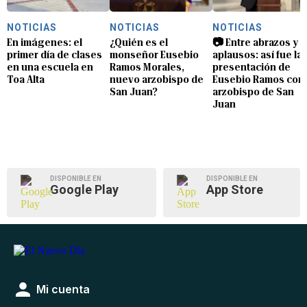
NOTICIAS
NOTICIAS
NOTICIAS
En imágenes: el
¿Quién es el
📷 Entre abrazos y
primer día de clases
monseñor Eusebio
aplausos: así fue la
en una escuela en
Ramos Morales,
presentación de
Toa Alta
nuevo arzobispo de
Eusebio Ramos com
San Juan?
arzobispo de San
Juan
DISPONIBLE EN
DISPONIBLE EN
Google Play
App Store
Mi cuenta