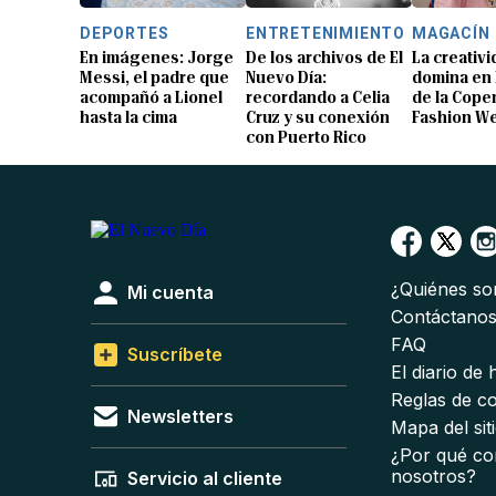
DEPORTES
ENTRETENIMIENTO
MAGACÍN
En imágenes: Jorge
De los archivos de El
La creativ
Messi, el padre que
Nuevo Día:
domina en 
acompañó a Lionel
recordando a Celia
de la Cop
hasta la cima
Cruz y su conexión
Fashion W
con Puerto Rico
¿Quiénes s
Mi cuenta
Contáctano
FAQ
Suscríbete
El diario de
Reglas de c
Newsletters
Mapa del sit
¿Por qué co
nosotros?
Servicio al cliente