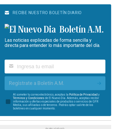
RECIBE NUESTRO BOLETÍN DIARIO
Boletín A.M.
Las noticias explicadas de forma sencilla y
directa para entender lo más importante del día.
Regístrate a Boletín A.M.
Al someter tu correo electrónico, aceptas la
Política de Privacidad
y
Términos y Condiciones
de El Nuevo Día. Además, aceptas recibir
información u ofertas especiales de productos o servicios de GFR
Media, sus afiliadas o de terceros. Podrás optar salirte de los
boletines en cualquier momento.