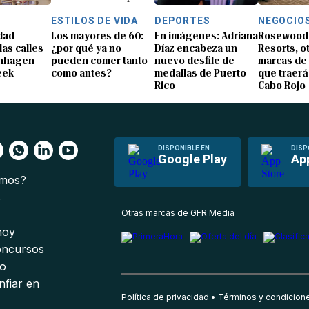
ESTILOS DE VIDA
DEPORTES
NEGOCIO
idad
Los mayores de 60:
En imágenes: Adriana
Rosewood 
las calles
¿por qué ya no
Díaz encabeza un
Resorts, ot
enhagen
pueden comer tanto
nuevo desfile de
marcas de 
eek
como antes?
medallas de Puerto
que traerá
Rico
Cabo Rojo
DISPONIBLE EN
DISP
Google Play
Ap
omos?
s
Otras marcas de GFR Media
 hoy
oncursos
io
nfiar en
Política de privacidad
Términos y condicion