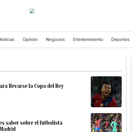
Noticias
Opinión
Negocios
Entretenimiento
Deportes
dos Unidos
Ciencia y Ambiente
Gastronomía
De Viaje
s
English
Podcasts
Horóscopos
Newsletters
Feri
ra llevarse la Copa del Rey
s saber sobre el futbolista
 Madrid