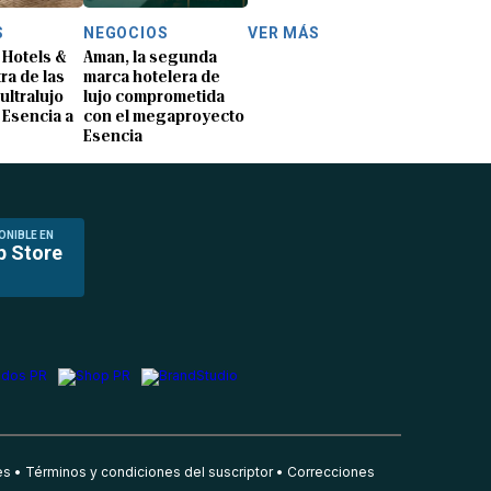
S
NEGOCIOS
VER MÁS
Hotels &
Aman, la segunda
ra de las
marca hotelera de
ultralujo
lujo comprometida
 Esencia a
con el megaproyecto
Esencia
ONIBLE EN
p Store
es
Términos y condiciones del suscriptor
Correcciones