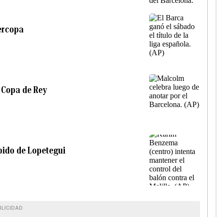
ercopa
a Copa de Rey
spido de Lopetegui
BLICIDAD