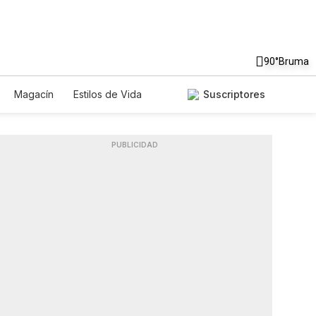
90°
Bruma
Magacín
Estilos de Vida
Suscriptores
Tecnología
Juegos
Lotería
ados
Especiales
PUBLICIDAD