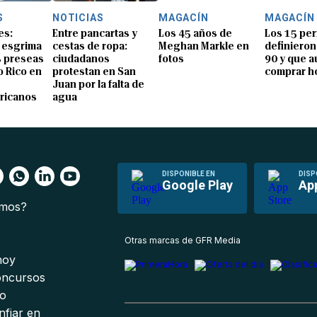
S
NOTICIAS
MAGACÍN
MAGACÍN
es:
Entre pancartas y
Los 45 años de
Los 15 pe
y esgrima
cestas de ropa:
Meghan Markle en
definieron
 preseas
ciudadanos
fotos
90 y que 
o Rico en
protestan en San
comprar h
Juan por la falta de
ricanos
agua
DISPONIBLE EN
DISP
Google Play
Ap
omos?
s
Otras marcas de GFR Media
 hoy
oncursos
io
nfiar en