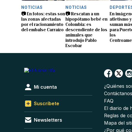
NOTICIAS
NOTICIAS
DEPORTE
📷 En fotos: estas son
📷 Rescatan a un
En imágen
las zonas afectadas
hipopótamo bebé en
atletismo 
por el racionamiento
Colombia: es
suman más
del embalse Carraízo
descendiente de los
para Puert
animales que
los
introdujo Pablo
Centroame
Escobar
¿Quiénes s
Mi cuenta
Contáctano
FAQ
Suscríbete
El diario de
Reglas de c
Newsletters
Mapa del sit
¿Por qué co