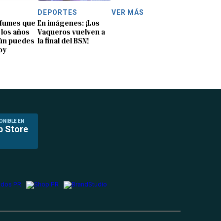
DEPORTES
VER MÁS
rfumes que
En imágenes: ¡Los
 los años
Vaqueros vuelven a
aún puedes
la final del BSN!
oy
ONIBLE EN
p Store