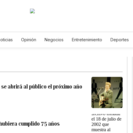
oticias
Opinión
Negocios
Entretenimiento
Deportes
os Unidos
Ciencia y Ambiente
Gastronomía
De Viaje
English
Podcasts
Horóscopos
Newsletters
Feria
 se abrirá al público el próximo año
 hubiera cumplido 75 años