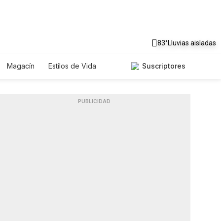
83°
Lluvias aisladas
Magacín
Estilos de Vida
Suscriptores
Tecnología
Juegos
Lotería
dos
Especiales
PUBLICIDAD