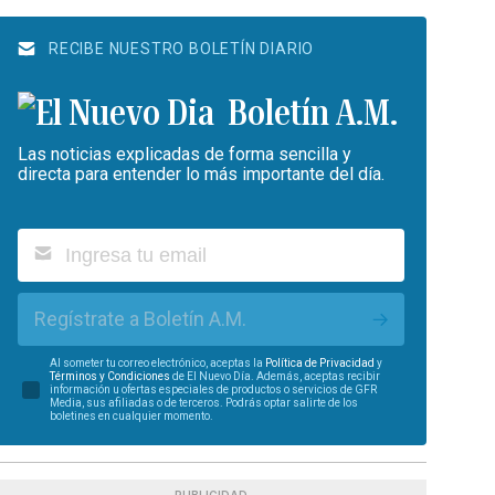
RECIBE NUESTRO BOLETÍN DIARIO
Boletín A.M.
Las noticias explicadas de forma sencilla y
directa para entender lo más importante del día.
Regístrate a Boletín A.M.
Al someter tu correo electrónico, aceptas la
Política de Privacidad
y
Términos y Condiciones
de El Nuevo Día. Además, aceptas recibir
información u ofertas especiales de productos o servicios de GFR
Media, sus afiliadas o de terceros. Podrás optar salirte de los
boletines en cualquier momento.