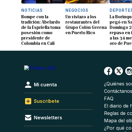
NOTICIAS
NEGOCIOS
DEPORTE
Rompe con la
Un vistazo a los
La Borinqu
tradición: Abelardo
restaurantes del
pegó en S
de la Espriella toma
Grupo Colón Gerena
Domingo 2
posesión como
en Puerto Rico
repaso en
presidente de
a las 34 me
Colombia en Cali
oro de Pue
¿Quiénes s
Mi cuenta
Contáctano
FAQ
Suscríbete
El diario de
Reglas de c
Newsletters
Mapa del sit
¿Por qué co