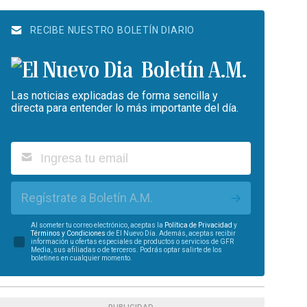
RECIBE NUESTRO BOLETÍN DIARIO
Boletín A.M.
Las noticias explicadas de forma sencilla y
directa para entender lo más importante del día.
Regístrate a Boletín A.M.
Al someter tu correo electrónico, aceptas la
Política de Privacidad
y
Términos y Condiciones
de El Nuevo Día. Además, aceptas recibir
información u ofertas especiales de productos o servicios de GFR
Media, sus afiliadas o de terceros. Podrás optar salirte de los
boletines en cualquier momento.