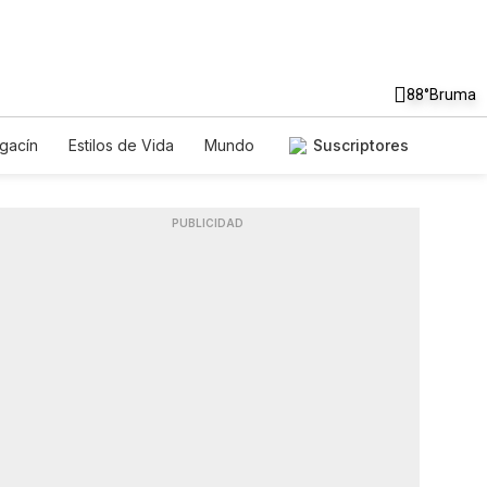
88°
Bruma
gacín
Estilos de Vida
Mundo
Suscriptores
uegos
Lotería
Vídeos
s
PUBLICIDAD