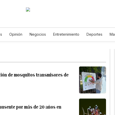
as
Opinión
Negocios
Entretenimiento
Deportes
Ma
encia y Ambiente
Gastronomía
De Viaje
Tecnología
J
odcasts
Horóscopos
Newsletters
Feriados
Especiale
ción de mosquitos transmisores de
ausente por más de 20 años en