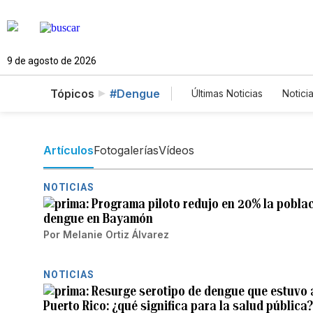
9 de agosto de 2026
Tópicos
#Dengue
Últimas Noticias
Notici
Estados Unidos
Ci
Fotos
English
P
Artículos
Fotogalerías
Vídeos
NOTICIAS
Programa piloto redujo en 20% la pobla
dengue en Bayamón
Por
Melanie Ortiz Álvarez
NOTICIAS
Resurge serotipo de dengue que estuvo 
Puerto Rico: ¿qué significa para la salud pública?