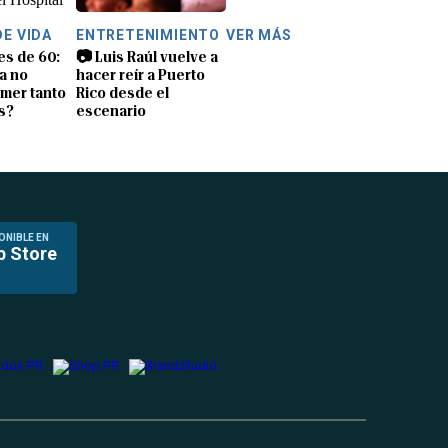
DE VIDA
ENTRETENIMIENTO
VER MÁS
es de 60:
📷 Luis Raúl vuelve a
a no
hacer reír a Puerto
mer tanto
Rico desde el
s?
escenario
ONIBLE EN
p Store