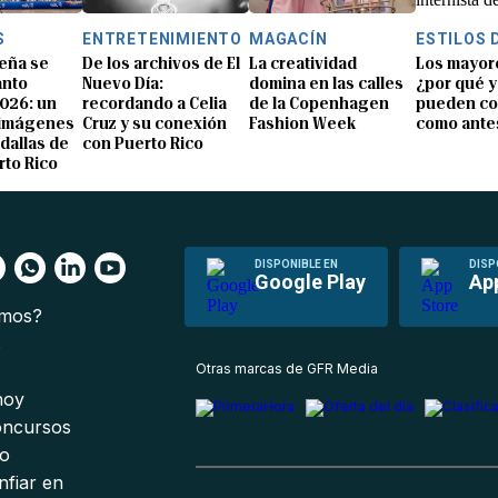
S
ENTRETENIMIENTO
MAGACÍN
ESTILOS 
eña se
De los archivos de El
La creatividad
Los mayor
anto
Nuevo Día:
domina en las calles
¿por qué y
026: un
recordando a Celia
de la Copenhagen
pueden co
 imágenes
Cruz y su conexión
Fashion Week
como ante
dallas de
con Puerto Rico
rto Rico
DISPONIBLE EN
DISP
Google Play
Ap
omos?
s
Otras marcas de GFR Media
 hoy
oncursos
io
nfiar en