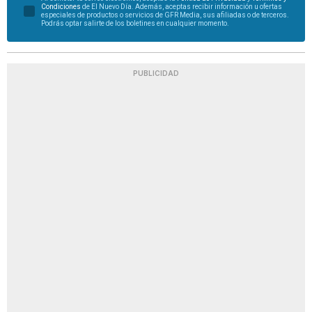
Condiciones
de El Nuevo Día. Además, aceptas recibir información u ofertas
especiales de productos o servicios de GFR Media, sus afiliadas o de terceros.
Podrás optar salirte de los boletines en cualquier momento.
PUBLICIDAD