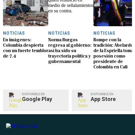
NOTICIAS
NOTICIAS
NOTICIAS
En imágenes:
Norma Burgos
Rompe con la
Colombia despierta
regresa al gobierno:
tradición: Abelardo
con un fuerte temblor
así ha sido su
de la Espriella toma
de 7.4
trayectoria política y
posesión como
gubernamental
presidente de
Colombia en Cali
DISPONIBLE EN
DISPONIBLE EN
Google Play
App Store