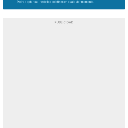
Podrás optar salirte de los boletines en cualquier momento.
PUBLICIDAD