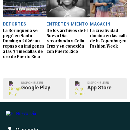
DEPORTES
ENTRETENIMIENTO
MAGACÍN
La Borinqueña se
De los archivos de El
La creatividad
pegó en Santo
Nuevo Día:
domina en las calle
Domingo 2026: un
recordando a Celia
de la Copenhagen
repaso en imágenes
Cruz y su conexión
Fashion Week
a las 34 medallas de
con Puerto Rico
oro de Puerto Rico
DISPONIBLE EN
DISPONIBLE EN
Google Play
App Store
Mi cuenta