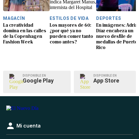
MAGACÍN
ESTILOS DE VIDA
DEPORTES
La creatividad
Los mayores de 60:
En imágenes: Adria
domina en las calles
¿por qué ya no
Díaz encabeza un
de la Copenhagen
pueden comer tanto
nuevo desfile de
Fashion Week
como antes?
medallas de Puerto
Rico
DISPONIBLE EN
DISPONIBLE EN
Google Play
App Store
Mi cuenta