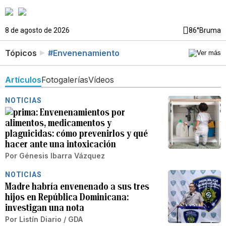
8 de agosto de 2026
86°
Bruma
Tópicos
#Envenenamiento
Artículos
Fotogalerías
Vídeos
NOTICIAS
Envenenamientos por
alimentos, medicamentos y
plaguicidas: cómo prevenirlos y qué
hacer ante una intoxicación
Por
Génesis Ibarra Vázquez
NOTICIAS
Madre habría envenenado a sus tres
hijos en República Dominicana:
investigan una nota
Por
Listín Diario / GDA