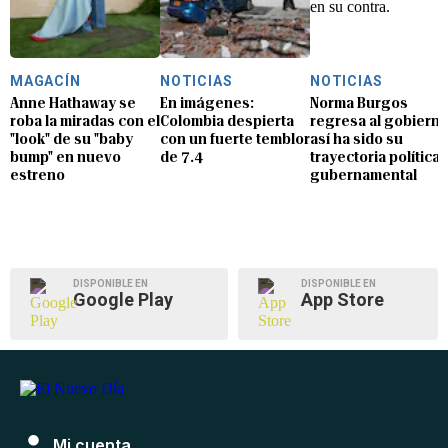
MAGACÍN
NOTICIAS
NOTICIAS
Anne Hathaway se
En imágenes:
Norma Burgos
roba la miradas con el
Colombia despierta
regresa al gobierno
"look" de su "baby
con un fuerte temblor
así ha sido su
bump" en nuevo
de 7.4
trayectoria política 
estreno
gubernamental
DISPONIBLE EN
DISPONIBLE EN
Google Play
App Store
Mi cuenta