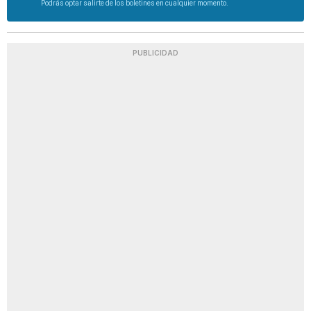
Podrás optar salirte de los boletines en cualquier momento.
PUBLICIDAD