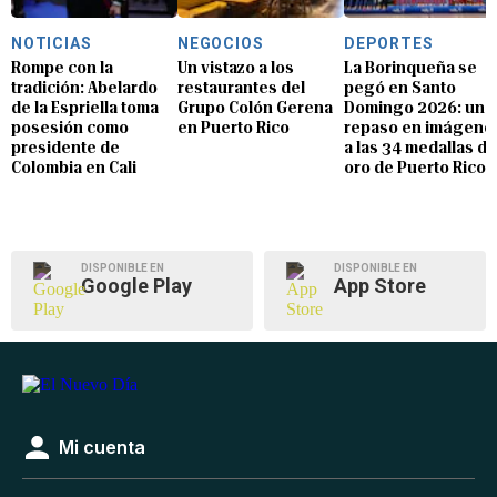
NOTICIAS
NEGOCIOS
DEPORTES
Rompe con la
Un vistazo a los
La Borinqueña se
tradición: Abelardo
restaurantes del
pegó en Santo
de la Espriella toma
Grupo Colón Gerena
Domingo 2026: un
posesión como
en Puerto Rico
repaso en imágene
presidente de
a las 34 medallas de
Colombia en Cali
oro de Puerto Rico
DISPONIBLE EN
DISPONIBLE EN
Google Play
App Store
Mi cuenta