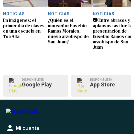
NOTICIAS
NOTICIAS
NOTICIAS
En imágenes: el
¿Quién es el
📷 Entre abrazos y
primer día de clases
monseñor Eusebio
aplausos: así fue la
en una escuela en
Ramos Morales,
presentación de
Toa Alta
nuevo arzobispo de
Eusebio Ramos com
San Juan?
arzobispo de San
Juan
DISPONIBLE EN
DISPONIBLE EN
Google Play
App Store
Mi cuenta