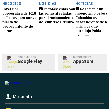
NEGOCIOS
NOTICIAS
NOTICIAS
Inversión
📷 En fotos: estas son
📷 Rescatan a un
cooperativa de $2.8
las zonas afectadas
hipopótamo bebé e
millones para nueva
por el racionamiento
Colombia: es
planta de
del embalse Carraízo
descendiente de lo
procesamiento de
animales que
carne
introdujo Pablo
Escobar
DISPONIBLE EN
DISPONIBLE EN
Google Play
App Store
Mi cuenta