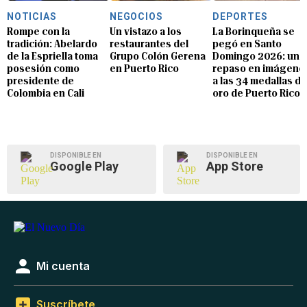
NOTICIAS
NEGOCIOS
DEPORTES
Rompe con la
Un vistazo a los
La Borinqueña se
tradición: Abelardo
restaurantes del
pegó en Santo
de la Espriella toma
Grupo Colón Gerena
Domingo 2026: un
posesión como
en Puerto Rico
repaso en imágene
presidente de
a las 34 medallas de
Colombia en Cali
oro de Puerto Rico
DISPONIBLE EN
DISPONIBLE EN
Google Play
App Store
Mi cuenta
Suscríbete