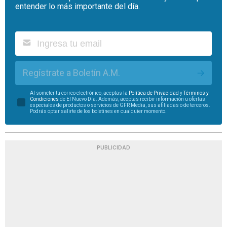
entender lo más importante del día.
Regístrate a Boletín A.M.
Al someter tu correo electrónico, aceptas la
Política de Privacidad
y
Términos y
Condiciones
de El Nuevo Día. Además, aceptas recibir información u ofertas
especiales de productos o servicios de GFR Media, sus afiliadas o de terceros.
Podrás optar salirte de los boletines en cualquier momento.
PUBLICIDAD