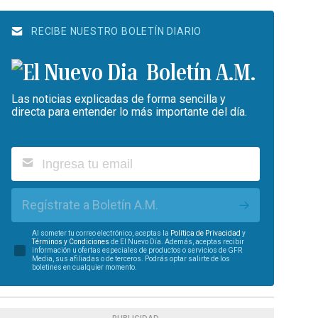
RECIBE NUESTRO BOLETÍN DIARIO
Boletín A.M.
Las noticias explicadas de forma sencilla y
directa para entender lo más importante del día.
Regístrate a Boletín A.M.
Al someter tu correo electrónico, aceptas la
Política de Privacidad
y
Términos y Condiciones
de El Nuevo Día. Además, aceptas recibir
información u ofertas especiales de productos o servicios de GFR
Media, sus afiliadas o de terceros. Podrás optar salirte de los
boletines en cualquier momento.