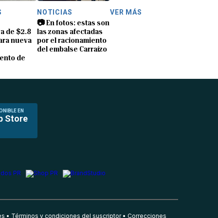
S
NOTICIAS
VER MÁS
📷 En fotos: estas son
a de $2.8
las zonas afectadas
ara nueva
por el racionamiento
del embalse Carraízo
ento de
ONIBLE EN
p Store
es
Términos y condiciones del suscriptor
Correcciones