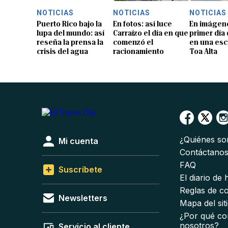
NOTICIAS
NOTICIAS
NOTICIAS
Puerto Rico bajo la
En fotos: así luce
En imágene
lupa del mundo: así
Carraízo el día en que
primer día
reseña la prensa la
comenzó el
en una esc
crisis del agua
racionamiento
Toa Alta
¿Quiénes s
Mi cuenta
Contáctano
FAQ
Suscríbete
El diario de
Reglas de c
Newsletters
Mapa del sit
¿Por qué co
nosotros?
Servicio al cliente