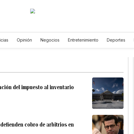
icias
Opinión
Negocios
Entretenimiento
Deportes
 Unidos
Ciencia y Ambiente
Gastronomía
De Viaje
Te
English
Podcasts
Horóscopos
Newsletters
Feriado
nación del impuesto al inventario
 defienden cobro de arbitrios en