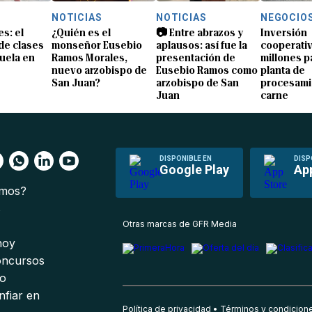
NOTICIAS
NOTICIAS
NEGOCIO
s: el
¿Quién es el
📷 Entre abrazos y
Inversión
 de clases
monseñor Eusebio
aplausos: así fue la
cooperativ
uela en
Ramos Morales,
presentación de
millones p
nuevo arzobispo de
Eusebio Ramos como
planta de
San Juan?
arzobispo de San
procesami
Juan
carne
DISPONIBLE EN
DISP
Google Play
Ap
omos?
s
Otras marcas de GFR Media
 hoy
oncursos
io
nfiar en
Política de privacidad
Términos y condicion