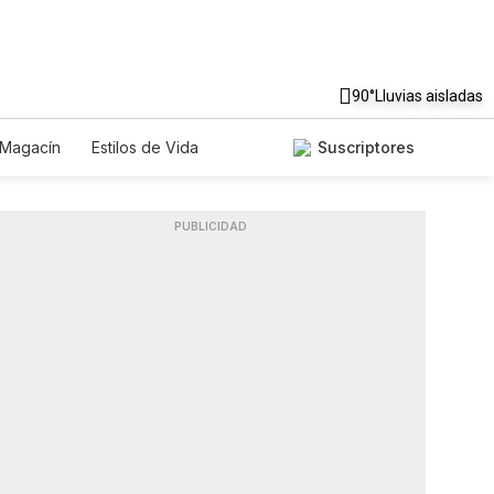
90°
Lluvias aisladas
Magacín
Estilos de Vida
Suscriptores
cnología
Juegos
Lotería
s
Especiales
PUBLICIDAD