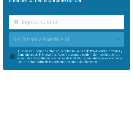
entender lo más importante del día.
Regístrate a Boletín A.M.
Al someter tu correo electrónico, aceptas la
Política de Privacidad
y
Términos y
Condiciones
de El Nuevo Día. Además, aceptas recibir información u ofertas
especiales de productos o servicios de GFR Media, sus afiliadas o de terceros.
Podrás optar salirte de los boletines en cualquier momento.