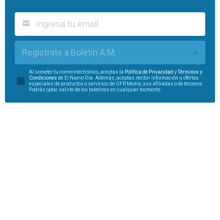
Regístrate a Boletín A.M.
Al someter tu correo electrónico, aceptas la
Política de Privacidad
y
Términos y
Condiciones
de El Nuevo Día. Además, aceptas recibir información u ofertas
especiales de productos o servicios de GFR Media, sus afiliadas o de terceros.
Podrás optar salirte de los boletines en cualquier momento.