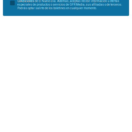
Condiciones
de El Nuevo Día. Además, aceptas recibir información u ofertas
especiales de productos o servicios de GFR Media, sus afiliadas o de terceros.
Podrás optar salirte de los boletines en cualquier momento.