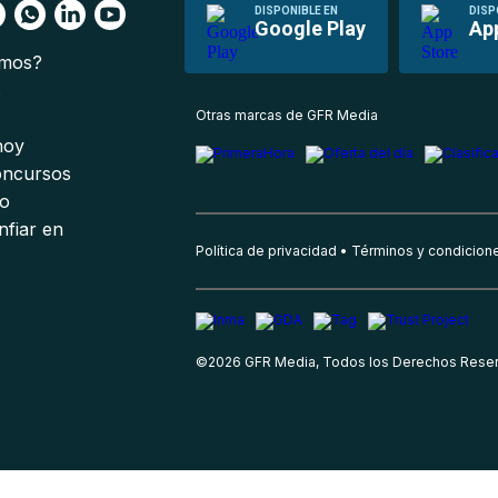
DISPONIBLE EN
DISP
Google Play
Ap
omos?
s
Otras marcas de GFR Media
 hoy
oncursos
io
nfiar en
Política de privacidad
Términos y condicion
©
2026
GFR Media, Todos los Derechos Rese