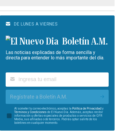
DE LUNES A VIERNES
Boletín A.M.
Las noticias explicadas de forma sencilla y
directa para entender lo más importante del día.
Regístrate a Boletín A.M.
Al someter tu correo electrónico, aceptas la
Política de Privacidad
y
Términos y Condiciones
de El Nuevo Día. Además, aceptas recibir
información u ofertas especiales de productos o servicios de GFR
Media, sus afiliadas o de terceros. Podrás optar salirte de los
boletines en cualquier momento.