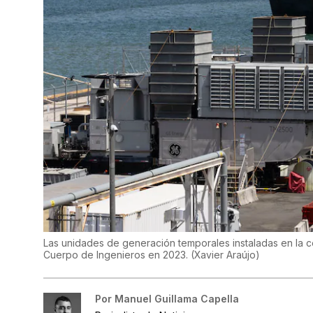
Las unidades de generación temporales instaladas en la 
Cuerpo de Ingenieros en 2023.
(
Xavier Araújo
)
Por
Manuel Guillama Capella