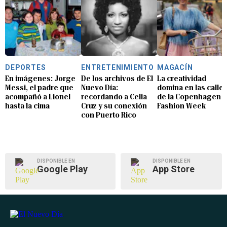
DEPORTES
ENTRETENIMIENTO
MAGACÍN
En imágenes: Jorge
De los archivos de El
La creatividad
Messi, el padre que
Nuevo Día:
domina en las calle
acompañó a Lionel
recordando a Celia
de la Copenhagen
hasta la cima
Cruz y su conexión
Fashion Week
con Puerto Rico
DISPONIBLE EN
DISPONIBLE EN
Google Play
App Store