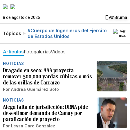
8 de agosto de 2026
90°
Bruma
#Cuerpo de Ingenieros del Ejército
Tópicos
de Estados Unidos
Artículos
Fotogalerías
Vídeos
NOTICIAS
Dragado en seco: AAA proyecta
remover 500,000 yardas cúbicas o más
de las orillas de Carraízo
Por
Andrea Guemárez Soto
NOTICIAS
Alega falta de jurisdicción: DRNA pide
desestimar demanda de Camuy por
paralización de proyecto
Por
Leysa Caro González