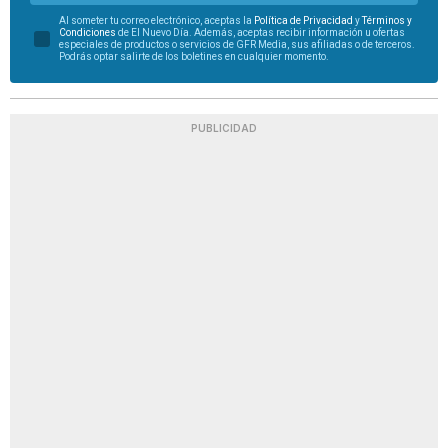
Al someter tu correo electrónico, aceptas la
Política de Privacidad
y
Términos y
Condiciones
de El Nuevo Día. Además, aceptas recibir información u ofertas
especiales de productos o servicios de GFR Media, sus afiliadas o de terceros.
Podrás optar salirte de los boletines en cualquier momento.
PUBLICIDAD