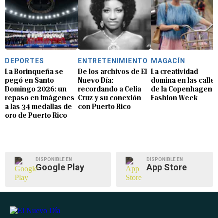
DEPORTES
ENTRETENIMIENTO
MAGACÍN
La Borinqueña se
De los archivos de El
La creatividad
pegó en Santo
Nuevo Día:
domina en las calle
Domingo 2026: un
recordando a Celia
de la Copenhagen
repaso en imágenes
Cruz y su conexión
Fashion Week
a las 34 medallas de
con Puerto Rico
oro de Puerto Rico
DISPONIBLE EN
DISPONIBLE EN
Google Play
App Store