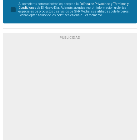
Al someter tu correo electrónico, aceptas la
Política de Privacidad
y
Términos y
Condiciones
de El Nuevo Día. Además, aceptas recibir información u ofertas
especiales de productos o servicios de GFR Media, sus afiliadas o de terceros.
Podrás optar salirte de los boletines en cualquier momento.
PUBLICIDAD