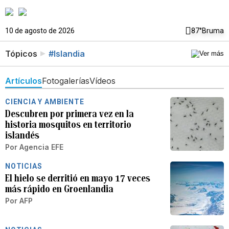
10 de agosto de 2026
87°
Bruma
Tópicos
#Islandia
Artículos
Fotogalerías
Vídeos
CIENCIA Y AMBIENTE
Descubren por primera vez en la
historia mosquitos en territorio
islandés
Por
Agencia EFE
NOTICIAS
El hielo se derritió en mayo 17 veces
más rápido en Groenlandia
Por
AFP