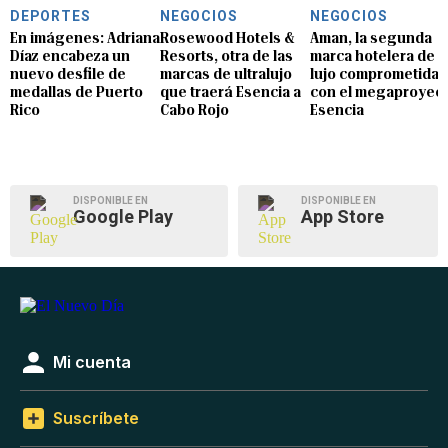
DEPORTES
NEGOCIOS
NEGOCIOS
En imágenes: Adriana
Rosewood Hotels &
Aman, la segunda
Díaz encabeza un
Resorts, otra de las
marca hotelera de
nuevo desfile de
marcas de ultralujo
lujo comprometida
medallas de Puerto
que traerá Esencia a
con el megaproyec
Rico
Cabo Rojo
Esencia
DISPONIBLE EN
DISPONIBLE EN
Google Play
App Store
Mi cuenta
Suscríbete