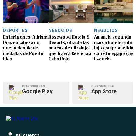
DEPORTES
NEGOCIOS
NEGOCIOS
En imágenes: Adriana
Rosewood Hotels &
Aman, la segunda
Díaz encabeza un
Resorts, otra de las
marca hotelera de
nuevo desfile de
marcas de ultralujo
lujo comprometida
medallas de Puerto
que traerá Esencia a
con el megaproyec
Rico
Cabo Rojo
Esencia
DISPONIBLE EN
DISPONIBLE EN
Google Play
App Store
Mi cuenta