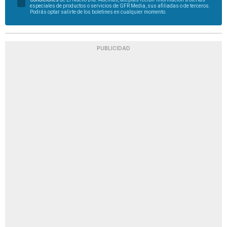
especiales de productos o servicios de GFR Media, sus afiliadas o de terceros.
Podrás optar salirte de los boletines en cualquier momento.
PUBLICIDAD